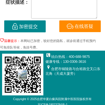
症状描述：
在线答疑
加密提交
温馨提示：
本网站已加密，较好您的隐私，就诊前通过手机预约
可免排队等候，免挂号费。
祛白热线：400-688-9875
健康专线：130-0306-3616
合肥市铜陵路与合裕路交叉口东
北角（天成大厦旁）
Copyright © 2025
合肥华夏白癜风院附属中医医院
版权所有
京ICP备19023784号-1