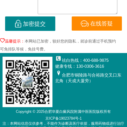
在线答疑
加密提交
温馨提示：
本网站已加密，较好您的隐私，就诊前通过手机预约
可免排队等候，免挂号费。
祛白热线：400-688-9875
健康专线：130-0306-3616
合肥市铜陵路与合裕路交叉口东
北角（天成大厦旁）
Copyright © 2025
合肥华夏白癜风院附属中医医院
版权所有
京ICP备19023784号-1
注：本网站信息仅供参考，不能作为诊断及医疗依据，服用药物或进行治疗